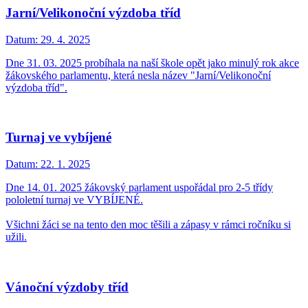
Jarní/Velikonoční výzdoba tříd
Datum:
29. 4. 2025
Dne 31. 03. 2025 probíhala na naší škole opět jako minulý rok akce
žákovského parlamentu, která nesla název "Jarní/Velikonoční
výzdoba tříd".
Turnaj ve vybíjené
Datum:
22. 1. 2025
Dne 14. 01. 2025 žákovský parlament uspořádal pro 2-5 třídy
pololetní turnaj ve VYBÍJENÉ.
Všichni žáci se na tento den moc těšili a zápasy v rámci ročníku si
užili.
Vánoční výzdoby tříd