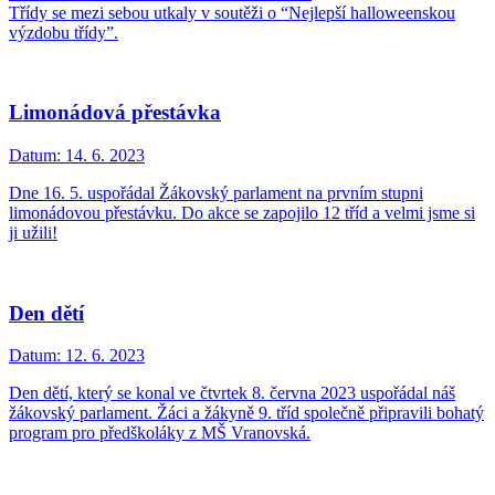
Třídy se mezi sebou utkaly v soutěži o “Nejlepší halloweenskou
výzdobu třídy”.
Limonádová přestávka
Datum:
14. 6. 2023
Dne 16. 5. uspořádal Žákovský parlament na prvním stupni
limonádovou přestávku. Do akce se zapojilo 12 tříd a velmi jsme si
ji užili!
Den dětí
Datum:
12. 6. 2023
Den dětí, který se konal ve čtvrtek 8. června 2023 uspořádal náš
žákovský parlament. Žáci a žákyně 9. tříd společně připravili bohatý
program pro předškoláky z MŠ Vranovská.