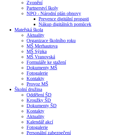
Zvonění
Partnerství školy
NPO - Národní plán obnovy
Prevence digitální propasti
Nákup digitálních pomůcek
Mateřská škola
Aktuality
Organizace školního roku
MŠ Merhautova
MŠ Sýpka
MŠ Vranovská
Formuláře ke stažení
Dokumenty MŠ
Fotogalerie
Kontakty
Provoz MŠ
Školní družina
Oddělení ŠD
Kroužky ŠD
Dokumenty ŠD
Kontakty
Aktuality
Kalendář akcí
Fotogalerie
Personální zabezpečení