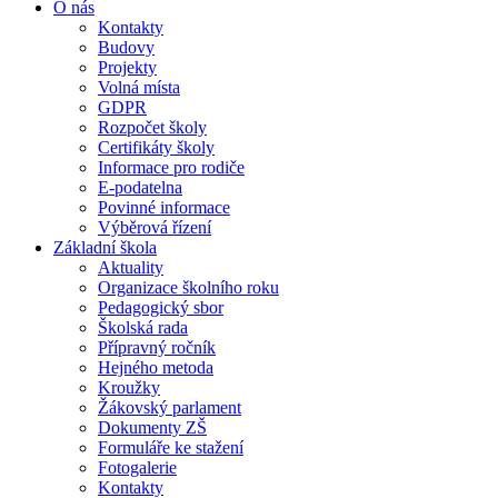
O nás
Kontakty
Budovy
Projekty
Volná místa
GDPR
Rozpočet školy
Certifikáty školy
Informace pro rodiče
E-podatelna
Povinné informace
Výběrová řízení
Základní škola
Aktuality
Organizace školního roku
Pedagogický sbor
Školská rada
Přípravný ročník
Hejného metoda
Kroužky
Žákovský parlament
Dokumenty ZŠ
Formuláře ke stažení
Fotogalerie
Kontakty