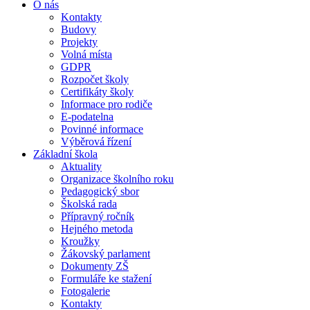
O nás
Kontakty
Budovy
Projekty
Volná místa
GDPR
Rozpočet školy
Certifikáty školy
Informace pro rodiče
E-podatelna
Povinné informace
Výběrová řízení
Základní škola
Aktuality
Organizace školního roku
Pedagogický sbor
Školská rada
Přípravný ročník
Hejného metoda
Kroužky
Žákovský parlament
Dokumenty ZŠ
Formuláře ke stažení
Fotogalerie
Kontakty