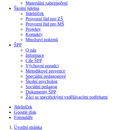
Materiální zabezpečení
Školní jídelna
Jídelníček
Provozní řád pro ZŠ
Provozní řád pro MŠ
Projekty
Kontakty
Množství pokrmů
ŠPP
O nás
Informace
Cíle ŠPP
Výchovní poradci
Metodikové prevence
Speciální pedagogové
Školní psycholog
Sociální pedagog
Dokumenty ŠPP
Žáci se specifickými vzdělávacími potřebami
Jídelníček
Google disk
Formuláře
Úvodní stránka