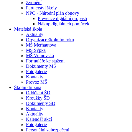
Zvonění
Partnerství školy
NPO - Národní plán obnovy
Prevence digitální propasti
Nákup digitálních pomůcek
Mateřská škola
Aktuality
Organizace školního roku
MŠ Merhautova
MŠ Sýpka
MŠ Vranovská
Formuláře ke stažení
Dokumenty MŠ
Fotogalerie
Kontakty
Provoz MŠ
Školní družina
Oddělení ŠD
Kroužky ŠD
Dokumenty ŠD
Kontakty
Aktuality
Kalendář akcí
Fotogalerie
Personální zabezpečení