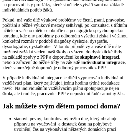
na pracovní listy pro žáky, které si učitelé vytváří sami na základě
individuálních potřeb žáků.
Pokud má vaše dítě výukové problémy ve čtení, psaní, pravopise,
počítání a běžné výukové metody selhávají, po konzultaci s třídním
učitelem vašeho dítěte se obraťte na pedagogicko-psychologickou
poradnu, kde ony problémy po odborném vyšetření získají většinou
konkrétní rozměr v podobě diagnózy dyslexie, dysgrafie,
dysortografie, dyskalkulie. V tomto případě vy a vaše dítě máte
možnost zažádat vedení naší školy o vřazení do dyslektické třídy
na základě zprávy z PPP a doporučení ke
skupinové integraci
,
nebo o zařazení do běžné třídy na základě
individuální integrace
,
které samozřejmě doporučuje odborný pracovník z PPP.
V případě individuální integrace je dítěti vypracován individuální
vzdělávací plán, který zajišťuje i jednu hodinu týdně reedukace
navíc. Na individuálním vzdělávacím plánu spolupracuje nejen
škola, ale i rodiče, pracovníci PPP v neposlední řadě samotný žák.
Jak můžete svým dětem pomoci doma?
stanovit pevný, kontrolovaný režim dne, který obsahuje
přípravu na vyučování a dostatek času na pohybové
uvolnění, čas na vykonávání některých domácích prací