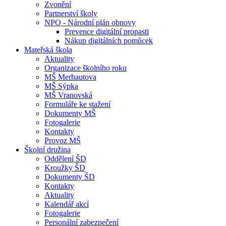
Zvonění
Partnerství školy
NPO - Národní plán obnovy
Prevence digitální propasti
Nákup digitálních pomůcek
Mateřská škola
Aktuality
Organizace školního roku
MŠ Merhautova
MŠ Sýpka
MŠ Vranovská
Formuláře ke stažení
Dokumenty MŠ
Fotogalerie
Kontakty
Provoz MŠ
Školní družina
Oddělení ŠD
Kroužky ŠD
Dokumenty ŠD
Kontakty
Aktuality
Kalendář akcí
Fotogalerie
Personální zabezpečení