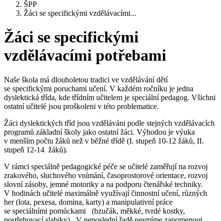
ŠPP
Žáci se specifickými vzdělávacími...
Žáci se specifickými
vzdělávacími potřebami
Naše škola má dlouholetou tradici ve vzdělávání dětí
se specifickými poruchami učení. V každém ročníku je jedna
dyslektická třída, kde třídním učitelem je speciální pedagog. Všichni
ostatní učitelé jsou proškoleni v této problematice.
Žáci dyslektických tříd jsou vzděláváni podle stejných vzdělávacích
programů základní školy jako ostatní žáci. Výhodou je výuka
v menším počtu žáků než v běžné třídě (I. stupeň 10-12 žáků, II.
stupeň 12-14 žáků).
V rámci speciálně pedagogické péče se učitelé zaměřují na rozvoj
zrakového, sluchového vnímání, časoprostorové orientace, rozvoj
slovní zásoby, jemné motoriky a na podporu čtenářské techniky.
V hodinách učitelé maximálně využívají činnostní učení, různých
her (lota, pexesa, domina, karty) a manipulativní práce
se speciálními pomůckami (bzučák, měkké, tvrdé kostky,
postřehovací slabiky). V neposlední řadě nesmíme zapomenout