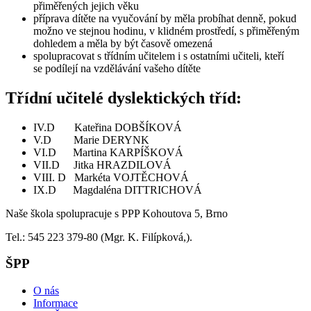
přiměřených jejich věku
příprava dítěte na vyučování by měla probíhat denně, pokud
možno ve stejnou hodinu, v klidném prostředí, s přiměřeným
dohledem a měla by být časově omezená
spolupracovat s třídním učitelem i s ostatními učiteli, kteří
se podílejí na vzdělávání vašeho dítěte
Třídní učitelé dyslektických tříd:
IV.D Kateřina DOBŠÍKOVÁ
V.D Marie DERYNK
VI.D Martina KARPÍŠKOVÁ
VII.D Jitka HRAZDILOVÁ
VIII. D Markéta VOJTĚCHOVÁ
IX.D Magdaléna DITTRICHOVÁ
Naše škola spolupracuje s PPP Kohoutova 5, Brno
Tel.: 545 223 379-80 (Mgr. K. Filípková,).
ŠPP
O nás
Informace