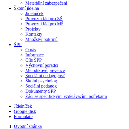
Materiální zabezpečení
Školní jídelna
Jídelníček
Provozní řád pro ZŠ
Provozní řád pro MŠ
Projekty
Kontakty
Množství pokrmů
ŠPP
O nás
Informace
Cíle ŠPP
Výchovní poradci
Metodikové prevence
Speciální pedagogové
Školní psycholog
Sociální pedagog
Dokumenty ŠPP
Žáci se specifickými vzdělávacími potřebami
Jídelníček
Google disk
Formuláře
Úvodní stránka