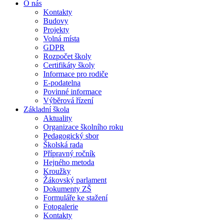
O nás
Kontakty
Budovy
Projekty
Volná místa
GDPR
Rozpočet školy
Certifikáty školy
Informace pro rodiče
E-podatelna
Povinné informace
Výběrová řízení
Základní škola
Aktuality
Organizace školního roku
Pedagogický sbor
Školská rada
Přípravný ročník
Hejného metoda
Kroužky
Žákovský parlament
Dokumenty ZŠ
Formuláře ke stažení
Fotogalerie
Kontakty