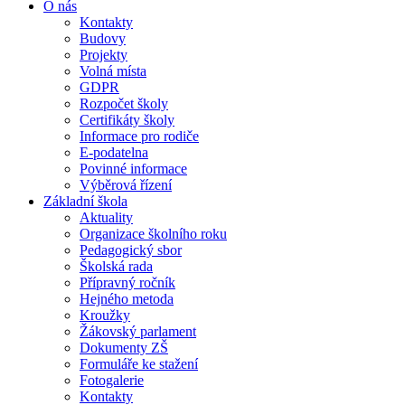
O nás
Kontakty
Budovy
Projekty
Volná místa
GDPR
Rozpočet školy
Certifikáty školy
Informace pro rodiče
E-podatelna
Povinné informace
Výběrová řízení
Základní škola
Aktuality
Organizace školního roku
Pedagogický sbor
Školská rada
Přípravný ročník
Hejného metoda
Kroužky
Žákovský parlament
Dokumenty ZŠ
Formuláře ke stažení
Fotogalerie
Kontakty