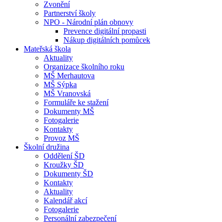
Zvonění
Partnerství školy
NPO - Národní plán obnovy
Prevence digitální propasti
Nákup digitálních pomůcek
Mateřská škola
Aktuality
Organizace školního roku
MŠ Merhautova
MŠ Sýpka
MŠ Vranovská
Formuláře ke stažení
Dokumenty MŠ
Fotogalerie
Kontakty
Provoz MŠ
Školní družina
Oddělení ŠD
Kroužky ŠD
Dokumenty ŠD
Kontakty
Aktuality
Kalendář akcí
Fotogalerie
Personální zabezpečení