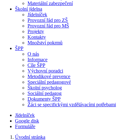
Materiální zabezpečení
Školní jídelna
Jídelníček
Provozní řád pro ZŠ
Provozní řád pro MŠ
Projekty
Kontakty
Množství pokrmů
ŠPP
O nás
Informace
Cíle ŠPP
Výchovní poradci
Metodikové prevence
Speciální pedagogové
Školní psycholog
Sociální pedagog
Dokumenty ŠPP
Žáci se specifickými vzdělávacími potřebami
Jídelníček
Google disk
Formuláře
Úvodní stránka