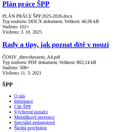
Plán práce ŠPP
PLÁN PRÁCE ŠPP 2025-2026.docx
Typ souboru: DOCX dokument, Velikost: 46,96 kB
Staženo: 102×
Vloženo:
3. 10. 2025
Rady a tipy, jak poznat dítě v nouzi
ČOSIV_ditevohrozeni_A4.pdf
Typ souboru: PDF dokument, Velikost: 802,14 kB
Staženo: 508×
Vloženo:
11. 3. 2021
ŠPP
O nás
Informace
Cíle ŠPP
Výchovní poradci
Metodikové prevence
Speciální pedagogové
Školní psycholog