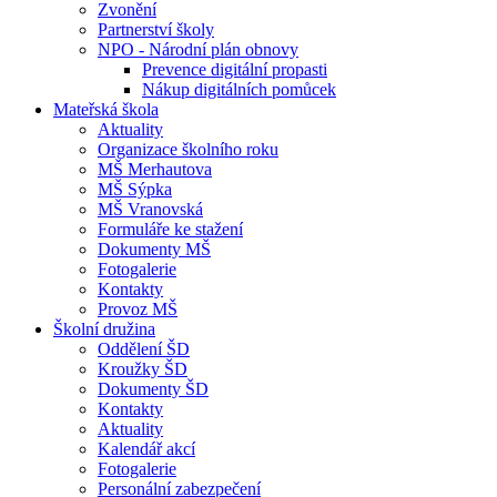
Zvonění
Partnerství školy
NPO - Národní plán obnovy
Prevence digitální propasti
Nákup digitálních pomůcek
Mateřská škola
Aktuality
Organizace školního roku
MŠ Merhautova
MŠ Sýpka
MŠ Vranovská
Formuláře ke stažení
Dokumenty MŠ
Fotogalerie
Kontakty
Provoz MŠ
Školní družina
Oddělení ŠD
Kroužky ŠD
Dokumenty ŠD
Kontakty
Aktuality
Kalendář akcí
Fotogalerie
Personální zabezpečení