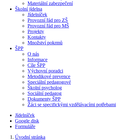
Materiální zabezpečení
Školní jídelna
Jídelníček
Provozní řád pro ZŠ
Provozní řád pro MŠ
Projekty
Kontakty
Množství pokrmů
ŠPP
O nás
Informace
Cíle ŠPP
Výchovní poradci
Metodikové prevence
Speciální pedagogové
Školní psycholog
Sociální pedagog
Dokumenty ŠPP
Žáci se specifickými vzdělávacími potřebami
Jídelníček
Google disk
Formuláře
Úvodní stránka