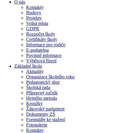
O nás
Kontakty
Budovy
Projekty
Volná místa
GDPR
Rozpočet školy
Certifikáty školy
Informace pro rodiče
E-podatelna
Povinné informace
Výběrová řízení
Základní škola
Aktuality
Organizace školního roku
Pedagogický sbor
Školská rada
Přípravný ročník
Hejného metoda
Kroužky
Žákovský parlament
Dokumenty ZŠ
Formuláře ke stažení
Fotogalerie
Kontakty