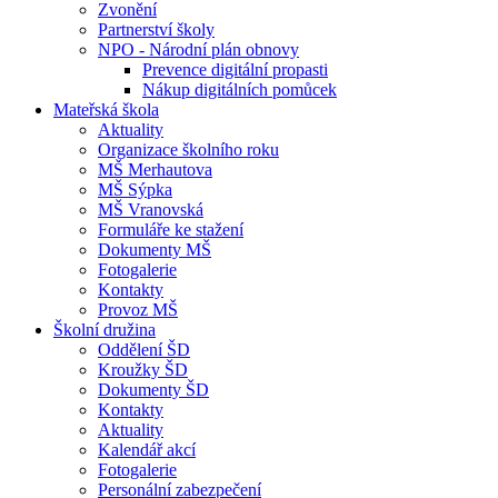
Zvonění
Partnerství školy
NPO - Národní plán obnovy
Prevence digitální propasti
Nákup digitálních pomůcek
Mateřská škola
Aktuality
Organizace školního roku
MŠ Merhautova
MŠ Sýpka
MŠ Vranovská
Formuláře ke stažení
Dokumenty MŠ
Fotogalerie
Kontakty
Provoz MŠ
Školní družina
Oddělení ŠD
Kroužky ŠD
Dokumenty ŠD
Kontakty
Aktuality
Kalendář akcí
Fotogalerie
Personální zabezpečení