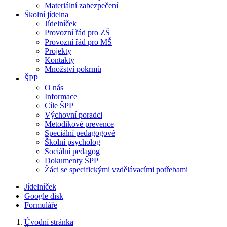
Materiální zabezpečení
Školní jídelna
Jídelníček
Provozní řád pro ZŠ
Provozní řád pro MŠ
Projekty
Kontakty
Množství pokrmů
ŠPP
O nás
Informace
Cíle ŠPP
Výchovní poradci
Metodikové prevence
Speciální pedagogové
Školní psycholog
Sociální pedagog
Dokumenty ŠPP
Žáci se specifickými vzdělávacími potřebami
Jídelníček
Google disk
Formuláře
Úvodní stránka