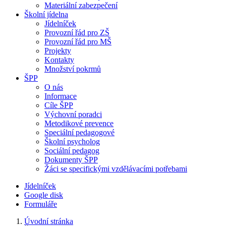
Materiální zabezpečení
Školní jídelna
Jídelníček
Provozní řád pro ZŠ
Provozní řád pro MŠ
Projekty
Kontakty
Množství pokrmů
ŠPP
O nás
Informace
Cíle ŠPP
Výchovní poradci
Metodikové prevence
Speciální pedagogové
Školní psycholog
Sociální pedagog
Dokumenty ŠPP
Žáci se specifickými vzdělávacími potřebami
Jídelníček
Google disk
Formuláře
Úvodní stránka