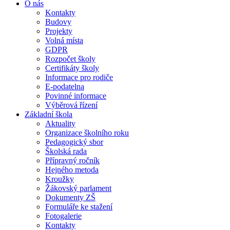
O nás
Kontakty
Budovy
Projekty
Volná místa
GDPR
Rozpočet školy
Certifikáty školy
Informace pro rodiče
E-podatelna
Povinné informace
Výběrová řízení
Základní škola
Aktuality
Organizace školního roku
Pedagogický sbor
Školská rada
Přípravný ročník
Hejného metoda
Kroužky
Žákovský parlament
Dokumenty ZŠ
Formuláře ke stažení
Fotogalerie
Kontakty