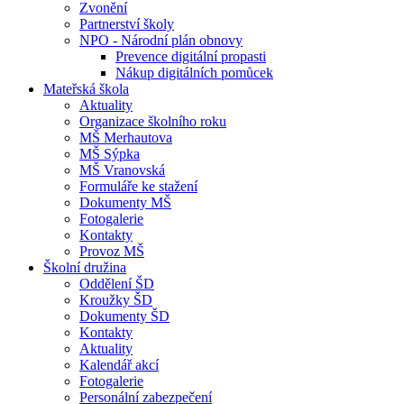
Zvonění
Partnerství školy
NPO - Národní plán obnovy
Prevence digitální propasti
Nákup digitálních pomůcek
Mateřská škola
Aktuality
Organizace školního roku
MŠ Merhautova
MŠ Sýpka
MŠ Vranovská
Formuláře ke stažení
Dokumenty MŠ
Fotogalerie
Kontakty
Provoz MŠ
Školní družina
Oddělení ŠD
Kroužky ŠD
Dokumenty ŠD
Kontakty
Aktuality
Kalendář akcí
Fotogalerie
Personální zabezpečení