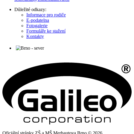
Důležité odkazy:
Informace pro rodiče
E-podatelna
Fotogalerie
Formuláře ke stažení
Kontakty
Oficiální stránky ZŠ a MŠ Merhautova Brno © 2026