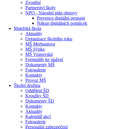
Zvonění
Partnerství školy
NPO - Národní plán obnovy
Prevence digitální propasti
Nákup digitálních pomůcek
Mateřská škola
Aktuality
Organizace školního roku
MŠ Merhautova
MŠ Sýpka
MŠ Vranovská
Formuláře ke stažení
Dokumenty MŠ
Fotogalerie
Kontakty
Provoz MŠ
Školní družina
Oddělení ŠD
Kroužky ŠD
Dokumenty ŠD
Kontakty
Aktuality
Kalendář akcí
Fotogalerie
Personální zabezpečení