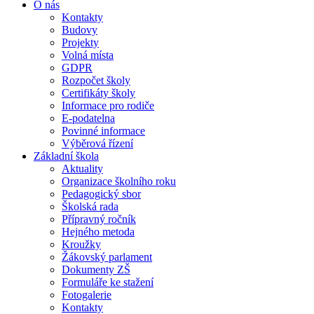
O nás
Kontakty
Budovy
Projekty
Volná místa
GDPR
Rozpočet školy
Certifikáty školy
Informace pro rodiče
E-podatelna
Povinné informace
Výběrová řízení
Základní škola
Aktuality
Organizace školního roku
Pedagogický sbor
Školská rada
Přípravný ročník
Hejného metoda
Kroužky
Žákovský parlament
Dokumenty ZŠ
Formuláře ke stažení
Fotogalerie
Kontakty