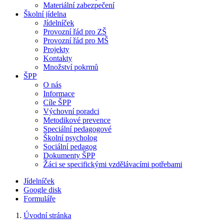
Materiální zabezpečení
Školní jídelna
Jídelníček
Provozní řád pro ZŠ
Provozní řád pro MŠ
Projekty
Kontakty
Množství pokrmů
ŠPP
O nás
Informace
Cíle ŠPP
Výchovní poradci
Metodikové prevence
Speciální pedagogové
Školní psycholog
Sociální pedagog
Dokumenty ŠPP
Žáci se specifickými vzdělávacími potřebami
Jídelníček
Google disk
Formuláře
Úvodní stránka