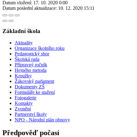
Datum vložení:
17. 10. 2020 0:00
Datum poslední aktualizace:
10. 12. 2020 15:11
Základní škola
Aktuality
Organizace školního roku
Pedagogický sbor
Školská rada
Přípravný ročník
Hejného metoda
Kroužky
Žákovský parlament
Dokumenty ZŠ
Formuláře ke stažení
Fotogalerie
Kontakty
Zvonění
Partnerství školy
NPO - Národní plán obnovy
Předpověď počasí