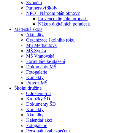
Zvonění
Partnerství školy
NPO - Národní plán obnovy
Prevence digitální propasti
Nákup digitálních pomůcek
Mateřská škola
Aktuality
Organizace školního roku
MŠ Merhautova
MŠ Sýpka
MŠ Vranovská
Formuláře ke stažení
Dokumenty MŠ
Fotogalerie
Kontakty
Provoz MŠ
Školní družina
Oddělení ŠD
Kroužky ŠD
Dokumenty ŠD
Kontakty
Aktuality
Kalendář akcí
Fotogalerie
Personální zabezpečení