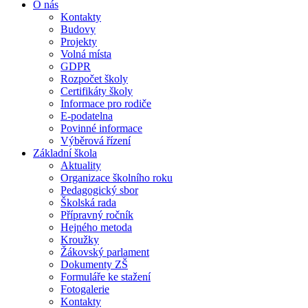
O nás
Kontakty
Budovy
Projekty
Volná místa
GDPR
Rozpočet školy
Certifikáty školy
Informace pro rodiče
E-podatelna
Povinné informace
Výběrová řízení
Základní škola
Aktuality
Organizace školního roku
Pedagogický sbor
Školská rada
Přípravný ročník
Hejného metoda
Kroužky
Žákovský parlament
Dokumenty ZŠ
Formuláře ke stažení
Fotogalerie
Kontakty