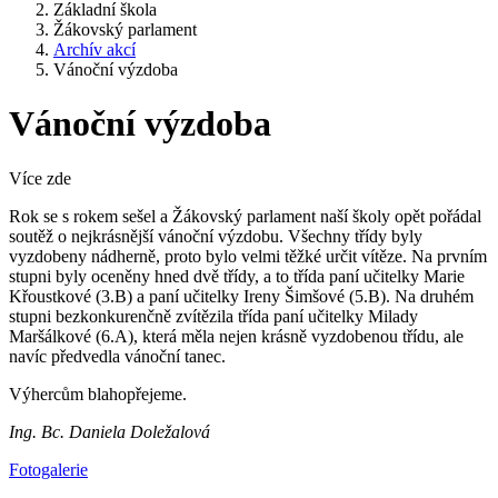
Základní škola
Žákovský parlament
Archív akcí
Vánoční výzdoba
Vánoční výzdoba
Více zde
Rok se s rokem sešel a Žákovský parlament naší školy opět pořádal
soutěž o nejkrásnější vánoční výzdobu. Všechny třídy byly
vyzdobeny nádherně, proto bylo velmi těžké určit vítěze. Na prvním
stupni byly oceněny hned dvě třídy, a to třída paní učitelky Marie
Křoustkové (3.B) a paní učitelky Ireny Šimšové (5.B). Na druhém
stupni bezkonkurenčně zvítězila třída paní učitelky Milady
Maršálkové (6.A), která měla nejen krásně vyzdobenou třídu, ale
navíc předvedla vánoční tanec.
Výhercům blahopřejeme.
Ing. Bc. Daniela Doležalová
Fotogalerie