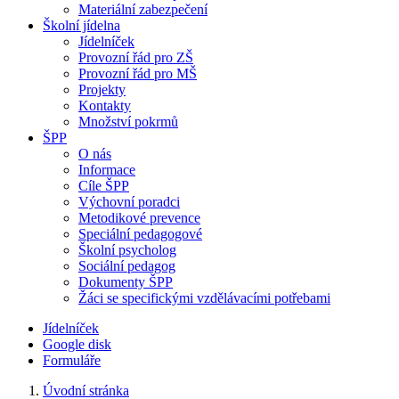
Materiální zabezpečení
Školní jídelna
Jídelníček
Provozní řád pro ZŠ
Provozní řád pro MŠ
Projekty
Kontakty
Množství pokrmů
ŠPP
O nás
Informace
Cíle ŠPP
Výchovní poradci
Metodikové prevence
Speciální pedagogové
Školní psycholog
Sociální pedagog
Dokumenty ŠPP
Žáci se specifickými vzdělávacími potřebami
Jídelníček
Google disk
Formuláře
Úvodní stránka