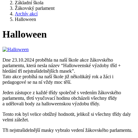
Základní škola
Žákovský parlament
Archív akcí
Halloween
Halloween
Dne 23.10.2024 proběhla na naší škole akce žákovského
parlamentu, která nesla název “Halloweenské výzdoby tříd +
hledání tří nejstrašidelnějších masek”.
Tato akce probíhá na naší škole již několikátý rok a žáci i
pedagogové se na ní vždy moc těší.
Jeden zástupce z každé třídy společně s vedením žákovského
parlamentu, třetí vyučovací hodinu obcházeli všechny třídy
a udělovali body za halloweenskou výzdobu třídy.
Tento rok byl velice obtížný hodnotit, jelikož si všechny třídy daly
velmi záležet.
Tři nejstrašidelnější masky vybralo vedení žákovského parlamentu.