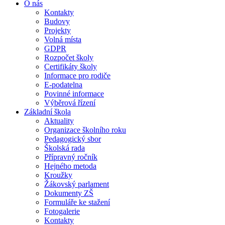
O nás
Kontakty
Budovy
Projekty
Volná místa
GDPR
Rozpočet školy
Certifikáty školy
Informace pro rodiče
E-podatelna
Povinné informace
Výběrová řízení
Základní škola
Aktuality
Organizace školního roku
Pedagogický sbor
Školská rada
Přípravný ročník
Hejného metoda
Kroužky
Žákovský parlament
Dokumenty ZŠ
Formuláře ke stažení
Fotogalerie
Kontakty