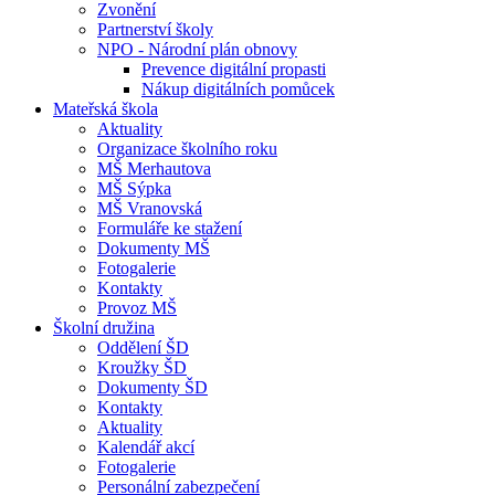
Zvonění
Partnerství školy
NPO - Národní plán obnovy
Prevence digitální propasti
Nákup digitálních pomůcek
Mateřská škola
Aktuality
Organizace školního roku
MŠ Merhautova
MŠ Sýpka
MŠ Vranovská
Formuláře ke stažení
Dokumenty MŠ
Fotogalerie
Kontakty
Provoz MŠ
Školní družina
Oddělení ŠD
Kroužky ŠD
Dokumenty ŠD
Kontakty
Aktuality
Kalendář akcí
Fotogalerie
Personální zabezpečení