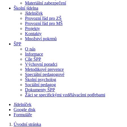
Materiální zabezpečení
Školní jídelna
Jídelníček
Provozní řád pro ZŠ
Provozní řád pro MŠ
Projekty
Kontakty
Množství pokrmů
ŠPP
O nás
Informace
Cíle ŠPP
Výchovní poradci
Metodikové prevence
Speciální pedagogové
Školní psycholog
Sociální pedagog
Dokumenty ŠPP
Žáci se specifickými vzdělávacími potřebami
Jídelníček
Google disk
Formuláře
Úvodní stránka