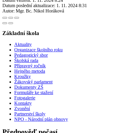
Datum vložení:
1. 11. 2024 8:24
Datum poslední aktualizace:
1. 11. 2024 8:31
Autor:
Mgr. Bc. Nikol Horáková
Základní škola
Aktuality
Organizace školního roku
Pedagogický sbor
Školská rada
Přípravný ročník
Hejného metoda
Kroužky
Žákovský parlament
Dokumenty ZŠ
Formuláře ke stažení
Fotogalerie
Kontakty
Zvonění
Partnerství školy
NPO - Národní plán obnovy
Předpověď počasí