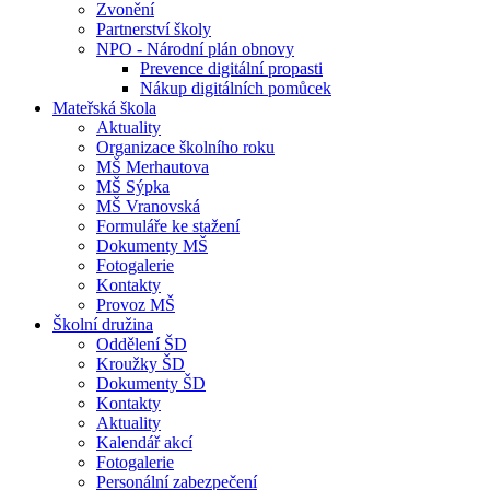
Zvonění
Partnerství školy
NPO - Národní plán obnovy
Prevence digitální propasti
Nákup digitálních pomůcek
Mateřská škola
Aktuality
Organizace školního roku
MŠ Merhautova
MŠ Sýpka
MŠ Vranovská
Formuláře ke stažení
Dokumenty MŠ
Fotogalerie
Kontakty
Provoz MŠ
Školní družina
Oddělení ŠD
Kroužky ŠD
Dokumenty ŠD
Kontakty
Aktuality
Kalendář akcí
Fotogalerie
Personální zabezpečení