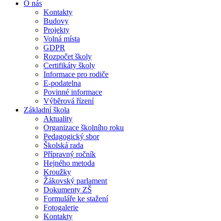
O nás
Kontakty
Budovy
Projekty
Volná místa
GDPR
Rozpočet školy
Certifikáty školy
Informace pro rodiče
E-podatelna
Povinné informace
Výběrová řízení
Základní škola
Aktuality
Organizace školního roku
Pedagogický sbor
Školská rada
Přípravný ročník
Hejného metoda
Kroužky
Žákovský parlament
Dokumenty ZŠ
Formuláře ke stažení
Fotogalerie
Kontakty