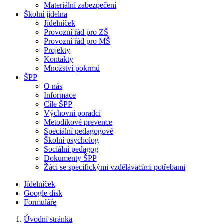
Materiální zabezpečení
Školní jídelna
Jídelníček
Provozní řád pro ZŠ
Provozní řád pro MŠ
Projekty
Kontakty
Množství pokrmů
ŠPP
O nás
Informace
Cíle ŠPP
Výchovní poradci
Metodikové prevence
Speciální pedagogové
Školní psycholog
Sociální pedagog
Dokumenty ŠPP
Žáci se specifickými vzdělávacími potřebami
Jídelníček
Google disk
Formuláře
Úvodní stránka