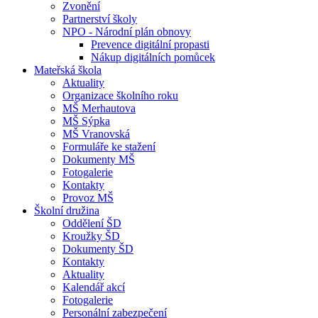
Zvonění
Partnerství školy
NPO - Národní plán obnovy
Prevence digitální propasti
Nákup digitálních pomůcek
Mateřská škola
Aktuality
Organizace školního roku
MŠ Merhautova
MŠ Sýpka
MŠ Vranovská
Formuláře ke stažení
Dokumenty MŠ
Fotogalerie
Kontakty
Provoz MŠ
Školní družina
Oddělení ŠD
Kroužky ŠD
Dokumenty ŠD
Kontakty
Aktuality
Kalendář akcí
Fotogalerie
Personální zabezpečení