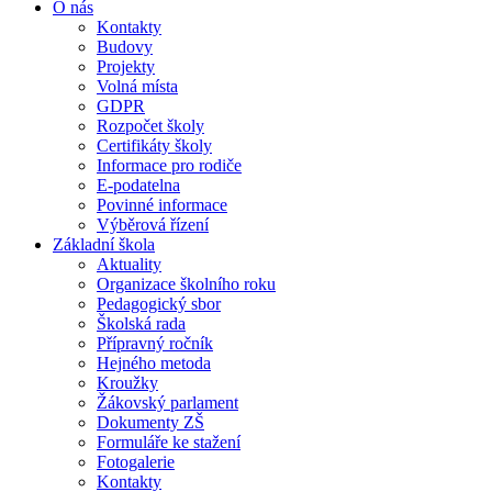
O nás
Kontakty
Budovy
Projekty
Volná místa
GDPR
Rozpočet školy
Certifikáty školy
Informace pro rodiče
E-podatelna
Povinné informace
Výběrová řízení
Základní škola
Aktuality
Organizace školního roku
Pedagogický sbor
Školská rada
Přípravný ročník
Hejného metoda
Kroužky
Žákovský parlament
Dokumenty ZŠ
Formuláře ke stažení
Fotogalerie
Kontakty