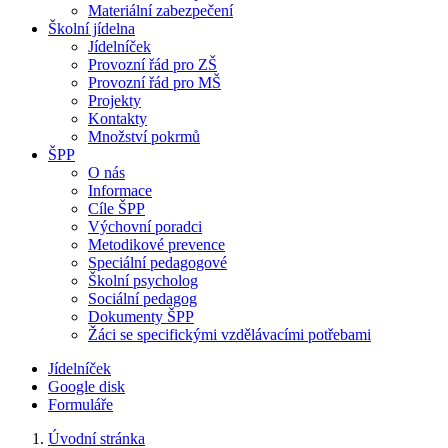
Materiální zabezpečení
Školní jídelna
Jídelníček
Provozní řád pro ZŠ
Provozní řád pro MŠ
Projekty
Kontakty
Množství pokrmů
ŠPP
O nás
Informace
Cíle ŠPP
Výchovní poradci
Metodikové prevence
Speciální pedagogové
Školní psycholog
Sociální pedagog
Dokumenty ŠPP
Žáci se specifickými vzdělávacími potřebami
Jídelníček
Google disk
Formuláře
Úvodní stránka