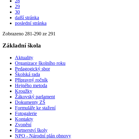
28
29
30
další stránka
poslední stránka
Zobrazeno
281
-
290
ze 291
Základní škola
Aktuality
Organizace školního roku
Pedagogický sbor
Školská rada
Přípravný ročník
Hejného metoda
Kroužky
Žákovský parlament
Dokumenty ZŠ
Formuláře ke stažení
Fotogalerie
Kontakty
Zvonění
Partnerství školy
NPO - Národní plán obnovy