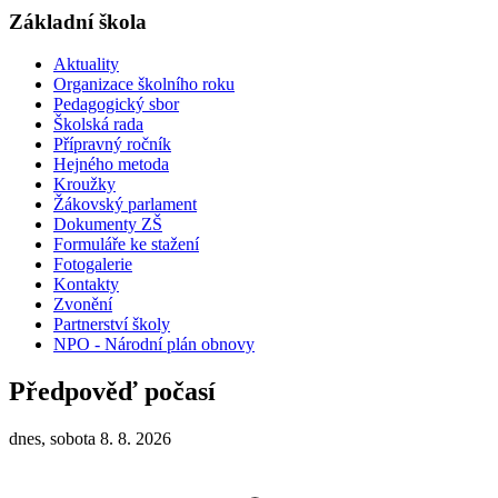
Základní škola
Aktuality
Organizace školního roku
Pedagogický sbor
Školská rada
Přípravný ročník
Hejného metoda
Kroužky
Žákovský parlament
Dokumenty ZŠ
Formuláře ke stažení
Fotogalerie
Kontakty
Zvonění
Partnerství školy
NPO - Národní plán obnovy
Předpověď počasí
dnes, sobota 8. 8. 2026