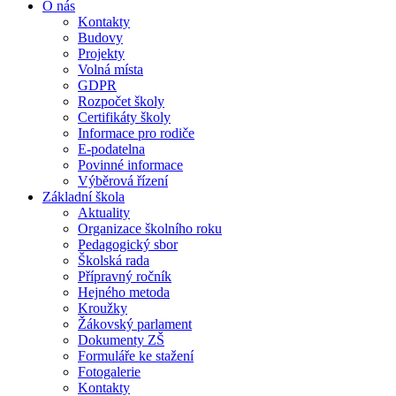
O nás
Kontakty
Budovy
Projekty
Volná místa
GDPR
Rozpočet školy
Certifikáty školy
Informace pro rodiče
E-podatelna
Povinné informace
Výběrová řízení
Základní škola
Aktuality
Organizace školního roku
Pedagogický sbor
Školská rada
Přípravný ročník
Hejného metoda
Kroužky
Žákovský parlament
Dokumenty ZŠ
Formuláře ke stažení
Fotogalerie
Kontakty