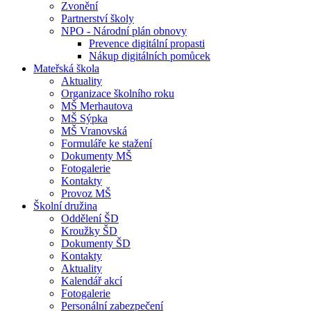
Zvonění
Partnerství školy
NPO - Národní plán obnovy
Prevence digitální propasti
Nákup digitálních pomůcek
Mateřská škola
Aktuality
Organizace školního roku
MŠ Merhautova
MŠ Sýpka
MŠ Vranovská
Formuláře ke stažení
Dokumenty MŠ
Fotogalerie
Kontakty
Provoz MŠ
Školní družina
Oddělení ŠD
Kroužky ŠD
Dokumenty ŠD
Kontakty
Aktuality
Kalendář akcí
Fotogalerie
Personální zabezpečení