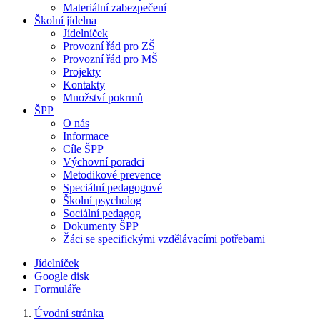
Materiální zabezpečení
Školní jídelna
Jídelníček
Provozní řád pro ZŠ
Provozní řád pro MŠ
Projekty
Kontakty
Množství pokrmů
ŠPP
O nás
Informace
Cíle ŠPP
Výchovní poradci
Metodikové prevence
Speciální pedagogové
Školní psycholog
Sociální pedagog
Dokumenty ŠPP
Žáci se specifickými vzdělávacími potřebami
Jídelníček
Google disk
Formuláře
Úvodní stránka