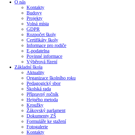
O nás
Kontakty
Budovy
Projekty
Volná místa
GDPR
Rozpočet školy
Certifikáty školy
Informace pro rodiče
E-podatelna
Povinné informace
Výběrová řízení
Základní škola
Aktuality
Organizace školního roku
Pedagogický sbor
Školská rada
Přípravný ročník
Hejného metoda
Kroužky
Žákovský parlament
Dokumenty ZŠ
Formuláře ke stažení
Fotogalerie
Kontakty