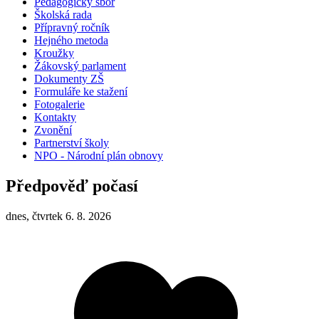
Pedagogický sbor
Školská rada
Přípravný ročník
Hejného metoda
Kroužky
Žákovský parlament
Dokumenty ZŠ
Formuláře ke stažení
Fotogalerie
Kontakty
Zvonění
Partnerství školy
NPO - Národní plán obnovy
Předpověď počasí
dnes, čtvrtek 6. 8. 2026