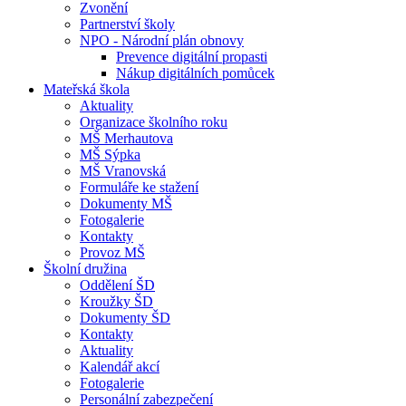
Zvonění
Partnerství školy
NPO - Národní plán obnovy
Prevence digitální propasti
Nákup digitálních pomůcek
Mateřská škola
Aktuality
Organizace školního roku
MŠ Merhautova
MŠ Sýpka
MŠ Vranovská
Formuláře ke stažení
Dokumenty MŠ
Fotogalerie
Kontakty
Provoz MŠ
Školní družina
Oddělení ŠD
Kroužky ŠD
Dokumenty ŠD
Kontakty
Aktuality
Kalendář akcí
Fotogalerie
Personální zabezpečení