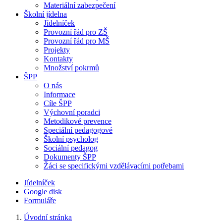
Materiální zabezpečení
Školní jídelna
Jídelníček
Provozní řád pro ZŠ
Provozní řád pro MŠ
Projekty
Kontakty
Množství pokrmů
ŠPP
O nás
Informace
Cíle ŠPP
Výchovní poradci
Metodikové prevence
Speciální pedagogové
Školní psycholog
Sociální pedagog
Dokumenty ŠPP
Žáci se specifickými vzdělávacími potřebami
Jídelníček
Google disk
Formuláře
Úvodní stránka