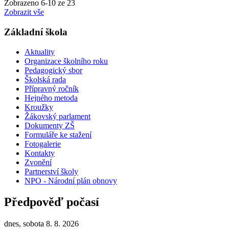
Zobrazeno
6
-
10
ze 23
Zobrazit vše
Základní škola
Aktuality
Organizace školního roku
Pedagogický sbor
Školská rada
Přípravný ročník
Hejného metoda
Kroužky
Žákovský parlament
Dokumenty ZŠ
Formuláře ke stažení
Fotogalerie
Kontakty
Zvonění
Partnerství školy
NPO - Národní plán obnovy
Předpověď počasí
dnes, sobota 8. 8. 2026