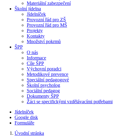
Materiální zabezpečení
Školní jídelna
Jídelníček
Provozní řád pro ZŠ
Provozní řád pro MŠ
Projekty
Kontakty
Množství pokrmů
ŠPP
O nás
Informace
Cíle ŠPP
Výchovní poradci
Metodikové prevence
Speciální pedagogové
Školní psycholog
Sociální pedagog
Dokumenty ŠPP
Žáci se specifickými vzdělávacími potřebami
Jídelníček
Google disk
Formuláře
Úvodní stránka