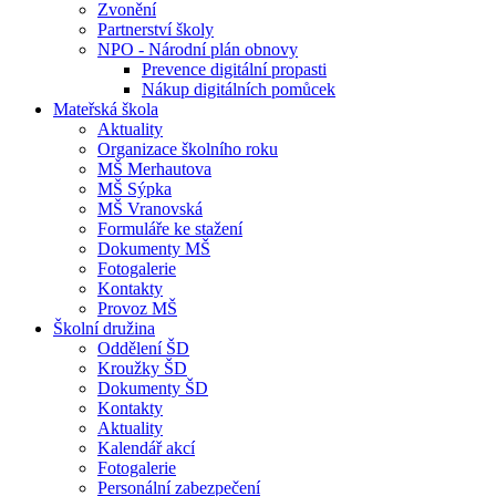
Zvonění
Partnerství školy
NPO - Národní plán obnovy
Prevence digitální propasti
Nákup digitálních pomůcek
Mateřská škola
Aktuality
Organizace školního roku
MŠ Merhautova
MŠ Sýpka
MŠ Vranovská
Formuláře ke stažení
Dokumenty MŠ
Fotogalerie
Kontakty
Provoz MŠ
Školní družina
Oddělení ŠD
Kroužky ŠD
Dokumenty ŠD
Kontakty
Aktuality
Kalendář akcí
Fotogalerie
Personální zabezpečení