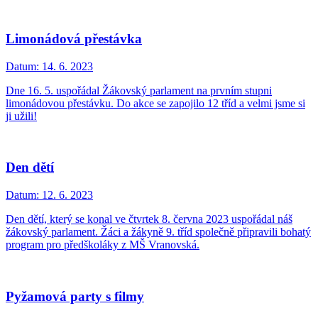
Limonádová přestávka
Datum:
14. 6. 2023
Dne 16. 5. uspořádal Žákovský parlament na prvním stupni
limonádovou přestávku. Do akce se zapojilo 12 tříd a velmi jsme si
ji užili!
Den dětí
Datum:
12. 6. 2023
Den dětí, který se konal ve čtvrtek 8. června 2023 uspořádal náš
žákovský parlament. Žáci a žákyně 9. tříd společně připravili bohatý
program pro předškoláky z MŠ Vranovská.
Pyžamová party s filmy