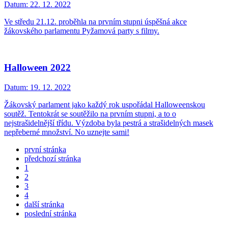
Datum:
22. 12. 2022
Ve středu 21.12. proběhla na prvním stupni úspěšná akce
žákovského parlamentu Pyžamová party s filmy.
Halloween 2022
Datum:
19. 12. 2022
Žákovský parlament jako každý rok uspořádal Halloweenskou
soutěž. Tentokrát se soutěžilo na prvním stupni, a to o
nejstrašidelnější třídu. Výzdoba byla pestrá a strašidelných masek
nepřeberné množství. No uznejte sami!
první stránka
předchozí stránka
1
2
3
4
další stránka
poslední stránka