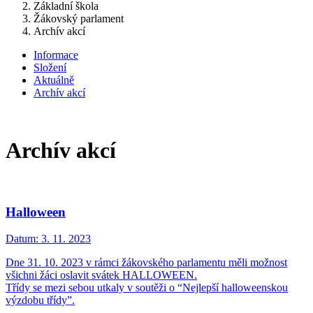
Základní škola
Žákovský parlament
Archív akcí
Informace
Složení
Aktuálně
Archív akcí
Archív akcí
Halloween
Datum:
3. 11. 2023
Dne 31. 10. 2023 v rámci žákovského parlamentu měli možnost
všichni žáci oslavit svátek HALLOWEEN.
Třídy se mezi sebou utkaly v soutěži o “Nejlepší halloweenskou
výzdobu třídy”.