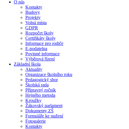
O nás
Kontakty
Budovy
Projekty
Volná místa
GDPR
Rozpočet školy
Certifikáty školy
Informace pro rodiče
E-podatelna
Povinné informace
Výběrová řízení
Základní škola
Aktuality
Organizace školního roku
Pedagogický sbor
Školská rada
Přípravný ročník
Hejného metoda
Kroužky
Žákovský parlament
Dokumenty ZŠ
Formuláře ke stažení
Fotogalerie
Kontakty