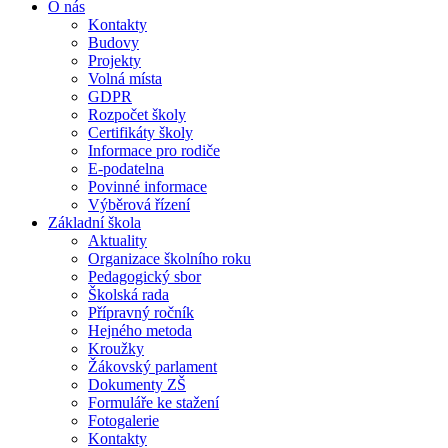
O nás
Kontakty
Budovy
Projekty
Volná místa
GDPR
Rozpočet školy
Certifikáty školy
Informace pro rodiče
E-podatelna
Povinné informace
Výběrová řízení
Základní škola
Aktuality
Organizace školního roku
Pedagogický sbor
Školská rada
Přípravný ročník
Hejného metoda
Kroužky
Žákovský parlament
Dokumenty ZŠ
Formuláře ke stažení
Fotogalerie
Kontakty