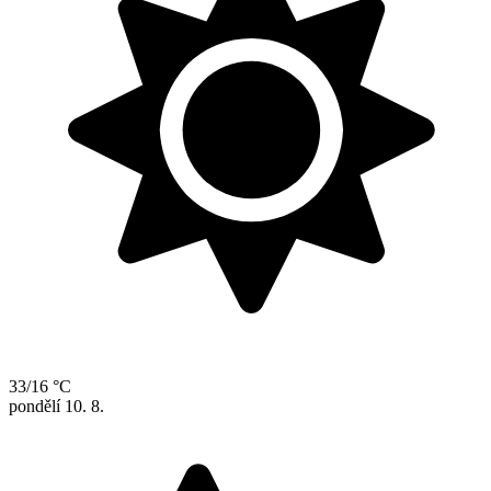
33/16 °C
pondělí
10. 8.