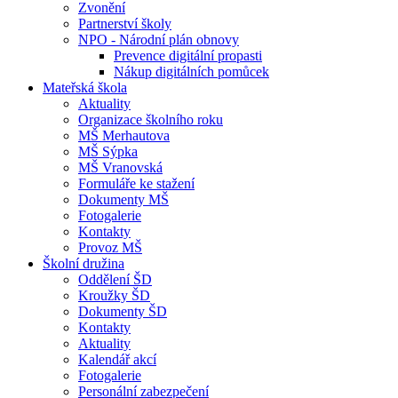
Zvonění
Partnerství školy
NPO - Národní plán obnovy
Prevence digitální propasti
Nákup digitálních pomůcek
Mateřská škola
Aktuality
Organizace školního roku
MŠ Merhautova
MŠ Sýpka
MŠ Vranovská
Formuláře ke stažení
Dokumenty MŠ
Fotogalerie
Kontakty
Provoz MŠ
Školní družina
Oddělení ŠD
Kroužky ŠD
Dokumenty ŠD
Kontakty
Aktuality
Kalendář akcí
Fotogalerie
Personální zabezpečení