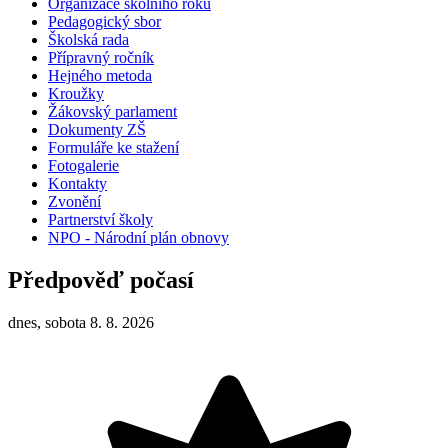
Organizace školního roku
Pedagogický sbor
Školská rada
Přípravný ročník
Hejného metoda
Kroužky
Žákovský parlament
Dokumenty ZŠ
Formuláře ke stažení
Fotogalerie
Kontakty
Zvonění
Partnerství školy
NPO - Národní plán obnovy
Předpověď počasí
dnes, sobota 8. 8. 2026