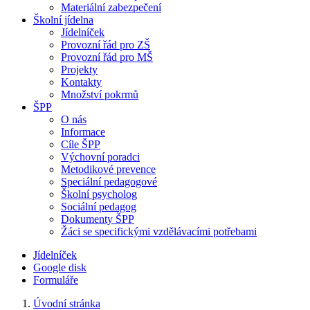
Materiální zabezpečení
Školní jídelna
Jídelníček
Provozní řád pro ZŠ
Provozní řád pro MŠ
Projekty
Kontakty
Množství pokrmů
ŠPP
O nás
Informace
Cíle ŠPP
Výchovní poradci
Metodikové prevence
Speciální pedagogové
Školní psycholog
Sociální pedagog
Dokumenty ŠPP
Žáci se specifickými vzdělávacími potřebami
Jídelníček
Google disk
Formuláře
Úvodní stránka