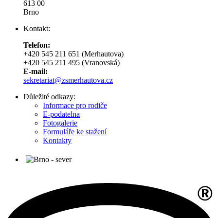
613 00
Brno
Kontakt:
Telefon:
+420 545 211 651 (Merhautova)
+420 545 211 495 (Vranovská)
E-mail:
sekretariat@zsmerhautova.cz
Důležité odkazy:
Informace pro rodiče
E-podatelna
Fotogalerie
Formuláře ke stažení
Kontakty