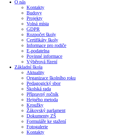
O nás
Kontakty
Budovy
Projekty
Volná místa
GDPR
Rozpočet školy
Certifikáty školy
Informace pro rodiče
E-podatelna
Povinné informace
Výběrová řízení
Základní škola
Aktuality
Organizace školního roku
Pedagogický sbor
Školská rada
Přípravný ročník
Hejného metoda
Kroužky
Žákovský parlament
Dokumenty ZŠ
Formuláře ke stažení
Fotogalerie
Kontakty