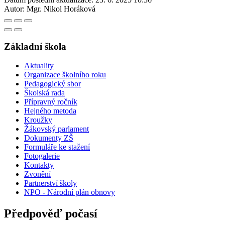
Autor:
Mgr. Nikol Horáková
Základní škola
Aktuality
Organizace školního roku
Pedagogický sbor
Školská rada
Přípravný ročník
Hejného metoda
Kroužky
Žákovský parlament
Dokumenty ZŠ
Formuláře ke stažení
Fotogalerie
Kontakty
Zvonění
Partnerství školy
NPO - Národní plán obnovy
Předpověď počasí