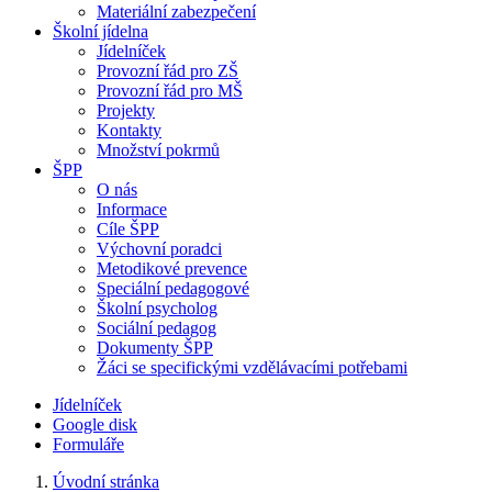
Materiální zabezpečení
Školní jídelna
Jídelníček
Provozní řád pro ZŠ
Provozní řád pro MŠ
Projekty
Kontakty
Množství pokrmů
ŠPP
O nás
Informace
Cíle ŠPP
Výchovní poradci
Metodikové prevence
Speciální pedagogové
Školní psycholog
Sociální pedagog
Dokumenty ŠPP
Žáci se specifickými vzdělávacími potřebami
Jídelníček
Google disk
Formuláře
Úvodní stránka