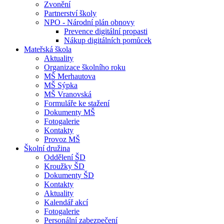
Zvonění
Partnerství školy
NPO - Národní plán obnovy
Prevence digitální propasti
Nákup digitálních pomůcek
Mateřská škola
Aktuality
Organizace školního roku
MŠ Merhautova
MŠ Sýpka
MŠ Vranovská
Formuláře ke stažení
Dokumenty MŠ
Fotogalerie
Kontakty
Provoz MŠ
Školní družina
Oddělení ŠD
Kroužky ŠD
Dokumenty ŠD
Kontakty
Aktuality
Kalendář akcí
Fotogalerie
Personální zabezpečení