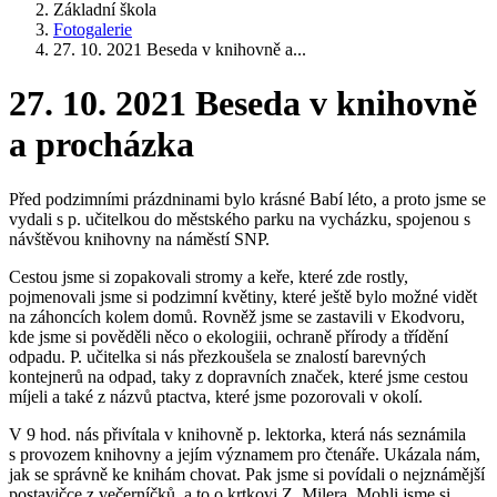
Základní škola
Fotogalerie
27. 10. 2021 Beseda v knihovně a...
27. 10. 2021 Beseda v knihovně
a procházka
Před podzimními prázdninami bylo krásné Babí léto, a proto jsme se
vydali s p. učitelkou do městského parku na vycházku, spojenou s
návštěvou knihovny na náměstí SNP.
Cestou jsme si zopakovali stromy a keře, které zde rostly,
pojmenovali jsme si podzimní květiny, které ještě bylo možné vidět
na záhoncích kolem domů. Rovněž jsme se zastavili v Ekodvoru,
kde jsme si pověděli něco o ekologiii, ochraně přírody a třídění
odpadu. P. učitelka si nás přezkoušela se znalostí barevných
kontejnerů na odpad, taky z dopravních značek, které jsme cestou
míjeli a také z názvů ptactva, které jsme pozorovali v okolí.
V 9 hod. nás přivítala v knihovně p. lektorka, která nás seznámila
s provozem knihovny a jejím významem pro čtenáře. Ukázala nám,
jak se správně ke knihám chovat. Pak jsme si povídali o nejznámější
postavičce z večerníčků, a to o krtkovi Z. Milera. Mohli jsme si