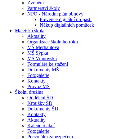
Zvonění
Partnerství školy
NPO - Národní plán obnovy
Prevence digitální propasti
Nákup digitálních pomůcek
Mateřská škola
Aktuality
Organizace školního roku
MŠ Merhautova
MŠ Sýpka
MŠ Vranovská
Formuláře ke stažení
Dokumenty MŠ
Fotogalerie
Kontakty
Provoz MŠ
Školní družina
Oddělení ŠD
Kroužky ŠD
Dokumenty ŠD
Kontakty
Aktuality
Kalendář akcí
Fotogalerie
Personální zabezpečení