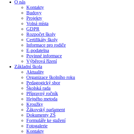
O nás
Kontakty
Budovy
Projekty
Volná místa
GDPR
Rozpočet školy
Certifikáty školy
Informace pro rodiče
E-podatelna
Povinné informace
Výběrová řízení
Základní škola
Aktuality
Organizace školního roku
Pedagogický sbor
Školská rada
Přípravný ročník
Hejného metoda
Kroužky
Žákovský parlament
Dokumenty ZŠ
Formuláře ke stažení
Fotogalerie
Kontakty