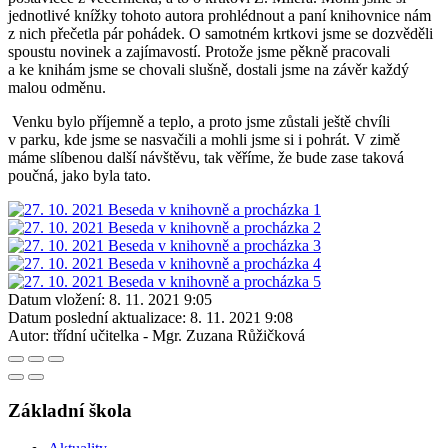
jednotlivé knížky tohoto autora prohlédnout a paní knihovnice nám
z nich přečetla pár pohádek. O samotném krtkovi jsme se dozvěděli
spoustu novinek a zajímavostí. Protože jsme pěkně pracovali
a ke knihám jsme se chovali slušně, dostali jsme na závěr každý
malou odměnu.
Venku bylo příjemně a teplo, a proto jsme zůstali ještě chvíli
v parku, kde jsme se nasvačili a mohli jsme si i pohrát. V zimě
máme slíbenou další návštěvu, tak věříme, že bude zase taková
poučná, jako byla tato.
Datum vložení:
8. 11. 2021 9:05
Datum poslední aktualizace:
8. 11. 2021 9:08
Autor:
třídní učitelka - Mgr. Zuzana Růžičková
Základní škola