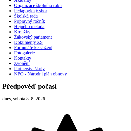
Aktuality
Organizace školního roku
Pedagogický sbor
Školská rada
Přípravný ročník
Hejného metoda
Kroužky
Žákovský parlament
Dokumenty ZŠ
Formuláře ke stažení
Fotogalerie
Kontakty
Zvonění
Partnerství školy
NPO - Národní plán obnovy
Předpověď počasí
dnes, sobota 8. 8. 2026