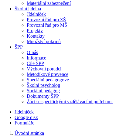
Materiální zabezpečení
Školní jídelna
Jídelníček
Provozní řád pro ZŠ
Provozní řád pro MŠ
Projekty
Kontakty
Množství pokrmů
ŠPP
O nás
Informace
Cíle ŠPP
Výchovní poradci
Metodikové prevence
Speciální pedagogové
Školní psycholog
Sociální pedagog
Dokumenty ŠPP
Žáci se specifickými vzdělávacími potřebami
Jídelníček
Google disk
Formuláře
Úvodní stránka