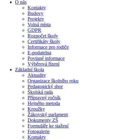
O nás
Kontakty
Budovy
Projekty
Volná místa
GDPR
Rozpočet školy
Certifikáty školy
Informace pro rodiče
E-podatelna
Povinné informace
Výběrová řízení
Základní škola
Aktuality
Organizace školního roku
Pedagogický sbor
Školská rada
Přípravný ročník
Hejného metoda
Kroužky
Žákovský parlament
Dokumenty ZŠ
Formuláře ke stažení
Fotogalerie
Kontakty