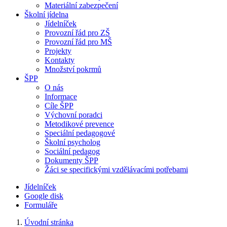
Materiální zabezpečení
Školní jídelna
Jídelníček
Provozní řád pro ZŠ
Provozní řád pro MŠ
Projekty
Kontakty
Množství pokrmů
ŠPP
O nás
Informace
Cíle ŠPP
Výchovní poradci
Metodikové prevence
Speciální pedagogové
Školní psycholog
Sociální pedagog
Dokumenty ŠPP
Žáci se specifickými vzdělávacími potřebami
Jídelníček
Google disk
Formuláře
Úvodní stránka