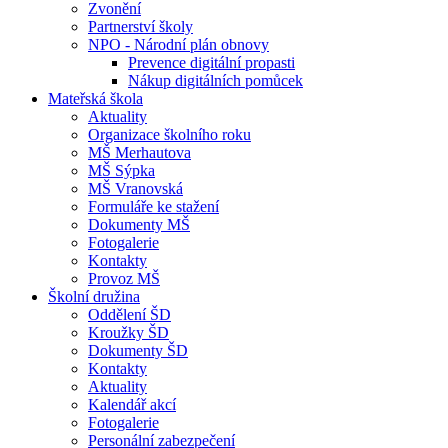
Zvonění
Partnerství školy
NPO - Národní plán obnovy
Prevence digitální propasti
Nákup digitálních pomůcek
Mateřská škola
Aktuality
Organizace školního roku
MŠ Merhautova
MŠ Sýpka
MŠ Vranovská
Formuláře ke stažení
Dokumenty MŠ
Fotogalerie
Kontakty
Provoz MŠ
Školní družina
Oddělení ŠD
Kroužky ŠD
Dokumenty ŠD
Kontakty
Aktuality
Kalendář akcí
Fotogalerie
Personální zabezpečení