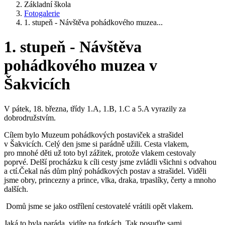
Základní škola
Fotogalerie
1. stupeň - Návštěva pohádkového muzea...
1. stupeň - Návštěva
pohádkového muzea v
Šakvicích
V pátek, 18. března, třídy 1.A, 1.B, 1.C a 5.A vyrazily za
dobrodružstvím.
Cílem bylo Muzeum pohádkových postaviček a strašidel
v Šakvicích. Celý den jsme si parádně užili. Cesta vlakem,
pro mnohé děti už toto byl zážitek, protože vlakem cestovaly
poprvé. Delší procházku k cíli cesty jsme zvládli všichni s odvahou
a ctí.Čekal nás dům plný pohádkových postav a strašidel. Viděli
jsme obry, princezny a prince, vlka, draka, trpaslíky, čerty a mnoho
dalších.
Domů jsme se jako ostřílení cestovatelé vrátili opět vlakem.
Jaká to byla paráda, vidíte na fotkách. Tak posuďte sami.